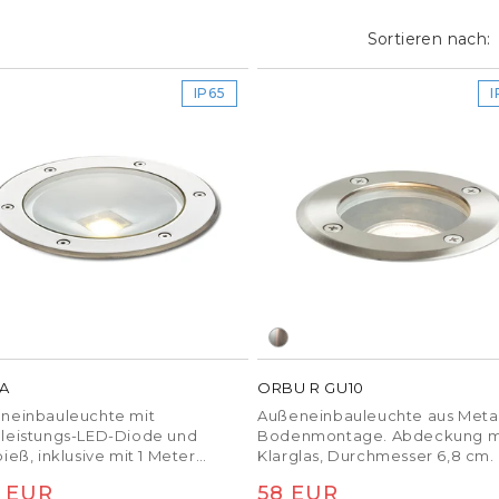
halten.
Sortieren nach:
IP65
I
 im Garten
ich
erfüllen im
äufigsten dienen sie als
hrten oder Terrassen und
i Nacht.
entbeleuchtung von
enken
Garten-
 oben, um beispielsweise
A
ORBU R GU10
e Gartenelemente
neinbauleuchte mit
Außeneinbauleuchte aus Metall
leistungs-LED-Diode und
Bodenmontage. Abdeckung m
ieß, inklusive mit 1 Meter
Klarglas, Durchmesser 6,8 cm.
on ist die Verwendung zu
lussleitung.
rmaler
 EUR
Normaler
58 EUR
 Wegnähe. Zu helles Licht