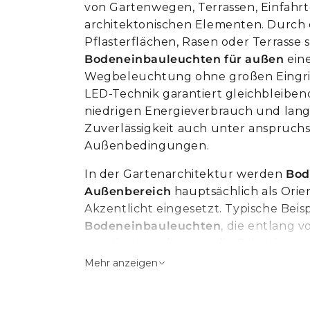
Wand
VEGA-Komponenten
Dünn
Farbwechselndes Licht
von Gartenwegen, Terrassen, Einfahr
Rund
Tischlampen
Wandeinbau
architektonischen Elementen. Durch di
RGB
Eckig
Keramikleuchten
Pflasterflächen, Rasen oder Terrasse 
Stehlampen
Dimmbar
Bodeneinbauleuchten für außen
ein
Schwenkbar
Lampen
mehr
mehr
Wegbeleuchtung ohne großen Eingri
LED-Technik garantiert gleichbleibend
Luxusbeleuchtung
Stehlampen
niedrigen Energieverbrauch und lan
Kronleuchter
Dekorativ
Zuverlässigkeit auch unter anspruchs
Außenbedingungen.
Hängend
Bogen
Decke
Stehend
In der Gartenarchitektur werden
Bod
Außenbereich
hauptsächlich als Orie
Tisch
Zum Lesen
Akzentlicht eingesetzt. Typische Beis
Stehlampen
Dimmbar
Bodeneinbauleuchten
, die entlang 
montiert werden, um die Orientierun
Industriestil
erleichtern und gleichzeitig eine a
Mehr anzeigen
Indirekte Beleuchtung
zu erzeugen. Hochwertige
Außen-Bo
Garagenbeleuchtung
so konstruiert, dass sie Feuchtigkeit