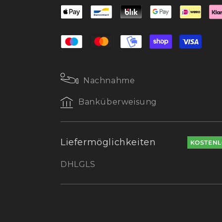
Die Leuchten sind in einem Abstand v
angeordnet und leicht zum Weg hin a
Bodeneinbauleuchten im Außenbere
gleichmäßige Orientierungsbeleucht
Lichtkontraste.
Nachnahme
Ein häufiger Fehler ist eine zu dicht
Banküberweisung
stehende Leuchten führen zu störe
erhöhen unnötig den Energieverbrau
Für die Elektroinstallation empfiehlt 
Liefermöglichkeiten
KOSTENL
vor dem Verlegen von Pflaster oder T
und Einbauhülsen zu verwenden, die e
DHL
GLS
der Leuchten in den Untergrund erm
Design und harmonis