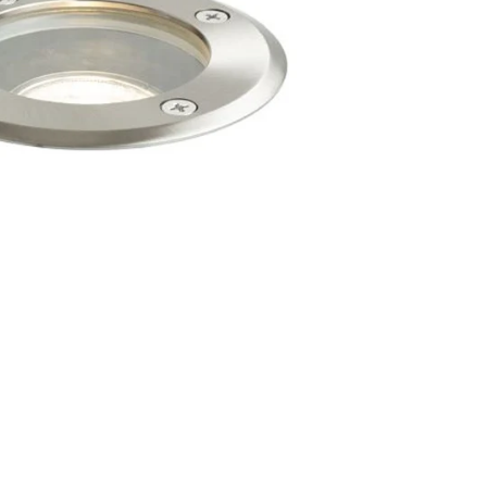
ischlampen
Tischlampen-Schirme
tehlampen
Stehlampen-Schirme
Ständer und Stative
mehr
lurbeleuchtung
Lichtquellen
ecke
Fernbedienungs-Lampen
and
Dimmbare Lampen
andeinbau
E27 Lampen
E14 Lampen
GU10 Lampen
mehr
ellerbeleuchtung
Zubehör
Treiber