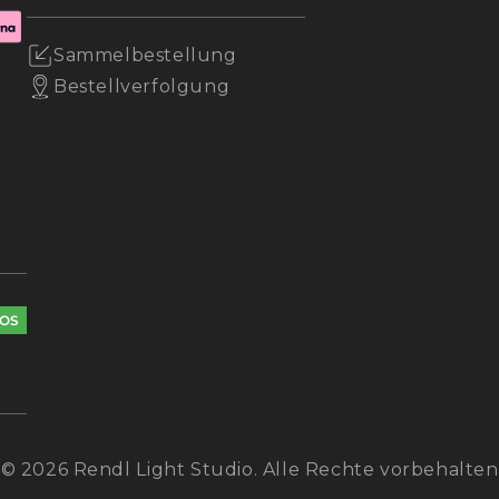
on ca. 2 Metern
Sammelbestellung
usgerichtet. Solche
Bestellverfolgung
ich
erzeugen
ung ohne starke
e Montage. Zu eng
nden Lichtpunkten und
ch.
es sich, die Verkabelung
OS
errasse vorzubereiten
ine sichere Integration
öglichen.
che
© 2026 Rendl Light Studio. Alle Rechte vorbehalten