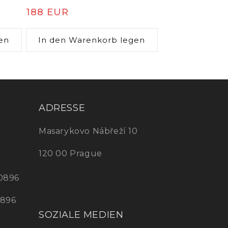
Normaler
188 EUR
Preis
en
In den Warenkorb legen
ADRESSE
Masarykovo Nábřeží 10
120 00 Prague
0896
0896
SOZIALE MEDIEN