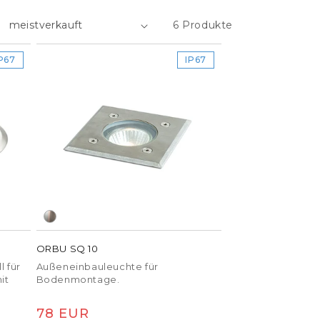
IP-Klemmen
6 Produkte
Kabel
Controller
P67
IP67
Sensoren
mehr
ORBU SQ 10
 für
Außeneinbauleuchte für
it
Bodenmontage.
Normaler
78 EUR