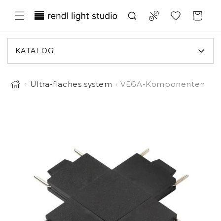
Direkt
Translation missing:
zum
Compare
Warenkorb
Inhalt
de.general.wishlist.title
KATALOG
›
Ultra-flaches system
›
VEGA-Komponenten