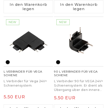
Preis
In den Warenkorb
In den Warenkorb
legen
legen
NEW
NEW
L VERBINDER FÜR VEGA
90 L VERBINDER FÜR VEGA
SCHIENE
SCHIENE
L Verbinder für Vega 24V=
L Verbinder 90 für VEGA 24V=
Schienensystem.
Schienensystem. Er dient als
Übergang über den inneren
oder äußeren Rand der
Normaler
5.50 EUR
Normaler
5.50 EUR
Fläche.
Preis
Preis