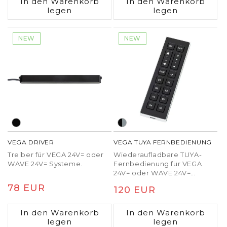
In den Warenkorb
In den Warenkorb
legen
legen
NEW
NEW
VEGA DRIVER
VEGA TUYA FERNBEDIENUNG
Treiber für VEGA 24V= oder
Wiederaufladbare TUYA-
WAVE 24V= Systeme.
Fernbedienung für VEGA
24V= oder WAVE 24V=
Systeme. Der kompatible
Normaler
78 EUR
Normaler
120 EUR
TUYA-Treiber muss separat
Preis
unter dem Code R14269
Preis
bestellt werden. Aufladung
In den Warenkorb
In den Warenkorb
der Fernbedienung über
legen
legen