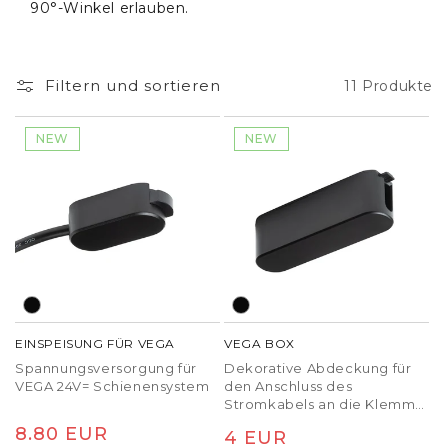
90°-Winkel erlauben.
Filtern und sortieren
11 Produkte
NEW
NEW
EINSPEISUNG FÜR VEGA
VEGA BOX
Spannungsversorgung für
Dekorative Abdeckung für
VEGA 24V= Schienensystem
den Anschluss des
Stromkabels an die Klemme
oder das Netzkabel
Normaler
8.80 EUR
Normaler
4 EUR