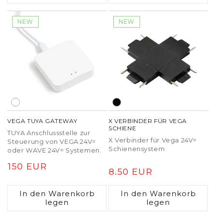
USB-C (Kabel nicht im
Lieferumfang enthalten).
NEW
NEW
VEGA TUYA GATEWAY
X VERBINDER FÜR VEGA
SCHIENE
TUYA Anschlussstelle zur
X Verbinder für Vega 24V=
Steuerung von VEGA 24V=
Schienensystem
oder WAVE 24V= Systemen.
Normaler
150 EUR
Normaler
8.50 EUR
Preis
Preis
In den Warenkorb
In den Warenkorb
legen
legen