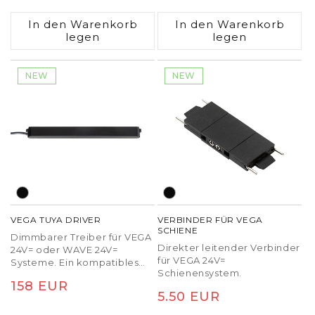
Preis
Preis
In den Warenkorb
In den Warenkorb
legen
legen
NEW
NEW
VEGA TUYA DRIVER
VERBINDER FÜR VEGA
SCHIENE
Dimmbarer Treiber für VEGA
Direkter leitender Verbinder
24V= oder WAVE 24V=
für VEGA 24V=
Systeme. Ein kompatibles
Schienensystem.
TUYA-Gateway kann separat
Normaler
158 EUR
unter dem Code R14270
Normaler
5.50 EUR
bestellt werden.
Preis