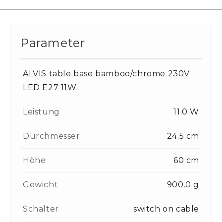
Parameter
ALVIS table base bamboo/chrome 230V
LED E27 11W
Leistung
11.0 W
Durchmesser
24.5 cm
Höhe
60 cm
Gewicht
900.0 g
Schalter
switch on cable