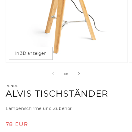
In 3D anzeigen
Medien 1 in Modal öffnen
M
von
1
/
8
RENDL
ALVIS TISCHSTÄNDER
Lampenschirme und Zubehör
Normaler Preis
78 EUR