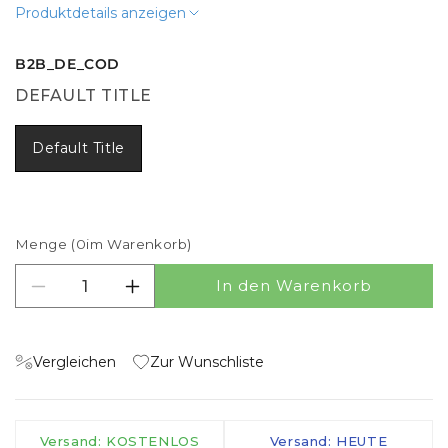
Produktdetails anzeigen
B2B_DE_COD
DEFAULT TITLE
Default Title
Menge (
0
im Warenkorb)
In den Warenkorb
Menge für Bearbeitungsgebühr verringern
Menge für Bearbeitungsgebühr erhöhe
Vergleichen
Zur Wunschliste
Versand: KOSTENLOS
Versand: HEUTE