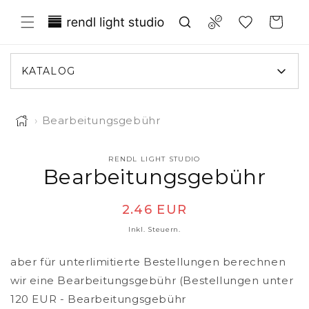
irekt zum Inhalt
Translation missing: de.general.wish
Compare
Warenkorb
KATALOG
›
Bearbeitungsgebühr
RENDL LIGHT STUDIO
tinformationen springen
Bearbeitungsgebühr
Normaler Preis
2.46 EUR
Inkl. Steuern.
aber für unterlimitierte Bestellungen berechnen
wir eine Bearbeitungsgebühr (Bestellungen unter
120 EUR - Bearbeitungsgebühr