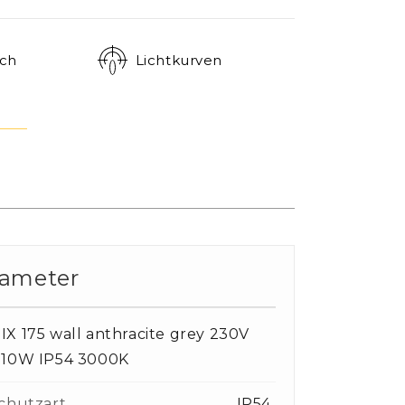
ch
Lichtkurven
rameter
X 175 wall anthracite grey 230V
 10W IP54 3000K
chutzart
IP54