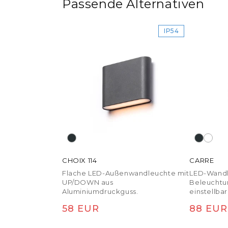
Passende Alternativen
IP54
CHOIX 114
CARRE
Flache LED-Außenwandleuchte mit
LED-Wand
UP/DOWN aus
Beleuchtun
Aluminiumdruckguss.
einstellbar
Normaler Preis
Normal
58 EUR
88 EUR