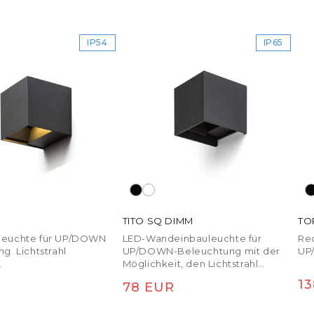
IP54
IP65
TITO SQ DIMM
TO
leuchte für UP/DOWN
LED-Wandeinbauleuchte für
Re
g. Lichtstrahl
UP/DOWN-Beleuchtung mit der
UP
.
Möglichkeit, den Lichtstrahl
einzustellen. Dimmbar: TRIAC.
No
1
er Preis
Normaler Preis
78 EUR