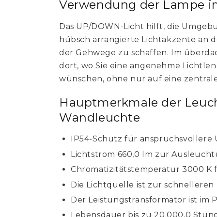
Verwendung der Lampe i
Das UP/DOWN-Licht hilft, die Umgeb
hübsch arrangierte Lichtakzente an d
der Gehwege zu schaffen. Im überdac
dort, wo Sie eine angenehme Licht
wünschen, ohne nur auf eine zentral
Hauptmerkmale der Leuch
Wandleuchte
IP54-Schutz für anspruchsvoller
Lichtstrom 660,0 lm zur Ausleuch
Chromatizitätstemperatur 3000 K f
Die Lichtquelle ist zur schnellere
Der Leistungstransformator ist im 
Lebensdauer bis zu 20.000,0 Stund