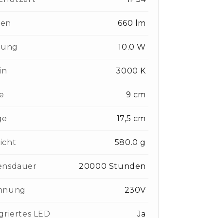
en
660 lm
tung
10.0 W
in
3000 K
e
9 cm
ge
17,5 cm
icht
580.0 g
ensdauer
20000 Stunden
nnung
230V
griertes LED
Ja