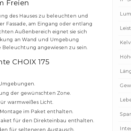
m Freien
Lum
ung des Hauses zu beleuchten und
er Fassade, am Eingang oder entlang
Leis
hten Außenbereich eignet sie sich
lenkung an Wand und Umgebung
Kelv
e Beleuchtung angewiesen zu sein.
Höh
te CHOIX 175
Län
e Umgebungen.
Gew
tung der gewünschten Zone.
Leb
ür warmweißes Licht.
n Montage im Paket enthalten.
Spa
Paket für den Direkteinbau enthalten.
Inte
en für selteneren Austausch.