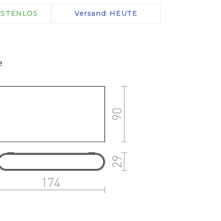
Zubehör
KOSTENLOS
Versand: HEUTE
Treiber
IP-Klemmen
Kabel
e
Controller
Sensoren
mehr