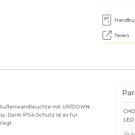
Handbu
Teilen
Pa
D-Außenwandleuchte mit UP/DOWN-
CHOI
. Dank IP54-Schutz ist es für
LED
legt.
IP-S