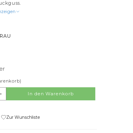
uckguss.
and
Hängeschirme
nzeigen
ischlampen
Tischlampen-Schirme
tehlampen
Stehlampen-Schirme
GRAU
Ständer und Stative
mehr
lurbeleuchtung
Lichtquellen
er
ecke
Fernbedienungs-Lampen
renkorb)
and
Dimmbare Lampen
andeinbau
E27 Lampen
In den Warenkorb
HOIX 175 verringern
Menge für CHOIX 175 erhöhen
E14 Lampen
GU10 Lampen
Zur Wunschliste
mehr
ellerbeleuchtung