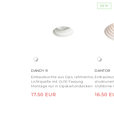
NEW
DANDY R
DANTOR
Einbauleuchte aus Gips, rahmenlos,
Einbauleuc
Lichtquelle mit GU10 Fassung.
strukturie
Montage nur in Gipskartondecken.
Glühbirne 
Normaler Preis
Normal
17.50 EUR
16.50 