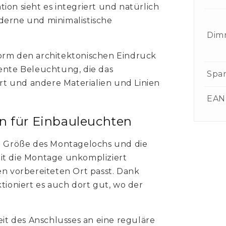
ion sieht es integriert und natürlich
derne und minimalistische
Dim
form den architektonischen Eindruck
zente Beleuchtung, die das
Spa
t und andere Materialien und Linien
EAN
en für Einbauleuchten
ie Größe des Montagelochs und die
it die Montage unkompliziert
en vorbereiteten Ort passt. Dank
oniert es auch dort gut, wo der
eit des Anschlusses an eine reguläre