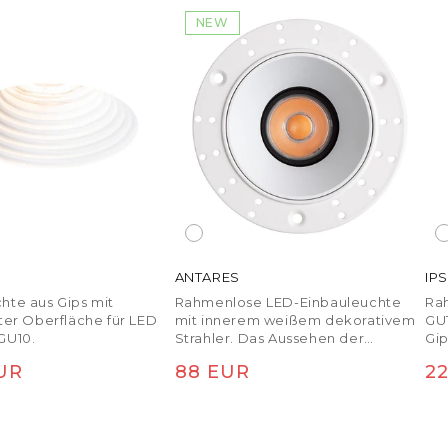
NEW
ANTARES
IP
hte aus Gips mit
Rahmenlose LED-Einbauleuchte
Ra
rter Oberfläche für LED
mit innerem weißem dekorativem
GU1
GU10.
Strahler. Das Aussehen der
Gi
Leuchte kann durch den Kauf eines
er Preis
Normaler Preis
No
EUR
88 EUR
2
separaten dekorativen Strahlers
ANTARES verändert werden.