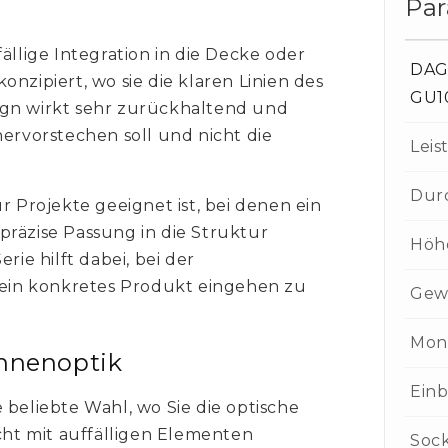
Pa
ällige Integration in die Decke oder
DAG 
nzipiert, wo sie die klaren Linien des
GU1
ign wirkt sehr zurückhaltend und
hervorstechen soll und nicht die
Leis
Dur
r Projekte geeignet ist, bei denen ein
präzise Passung in die Struktur
Höh
rie hilft dabei, bei der
in konkretes Produkt eingehen zu
Gew
Mon
Innenoptik
Einb
 beliebte Wahl, wo Sie die optische
ht mit auffälligen Elementen
Soc