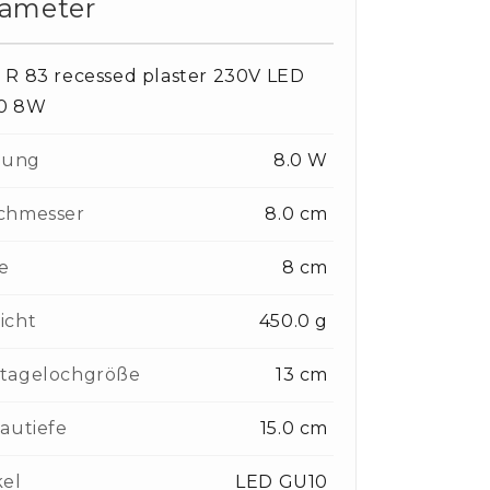
rameter
R 83 recessed plaster 230V LED
0 8W
tung
8.0 W
chmesser
8.0 cm
e
8 cm
icht
450.0 g
tagelochgröße
13 cm
autiefe
15.0 cm
kel
LED GU10