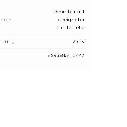
Dimmbar mit
mbar
geeigneter
Lichtquelle
nnung
230V
8595685412443