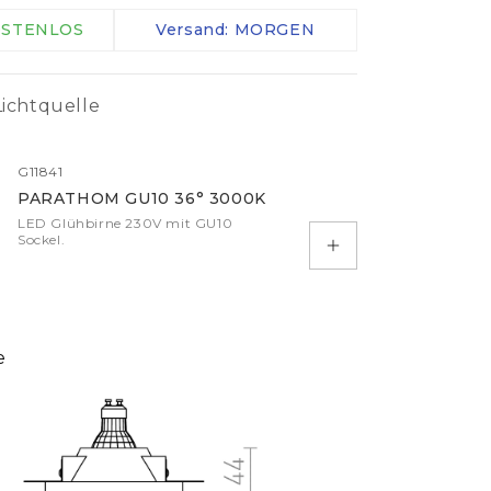
IP-Klemmen
KOSTENLOS
Versand: MORGEN
Kabel
Controller
ichtquelle
Sensoren
mehr
G11841
PARATHOM GU10 36° 3000K
LED Glühbirne 230V mit GU10
Sockel.
In den Warenkorb
e