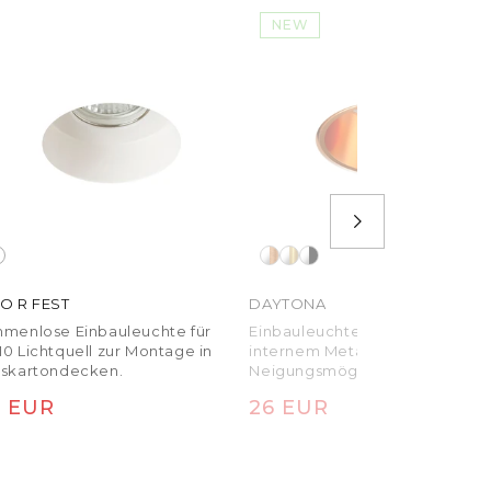
NEW
SO R FEST
DAYTONA
hmenlose Einbauleuchte für
Einbauleuchte aus Gips mit
0 Lichtquell zur Montage in
internem Metallstrahler ohne
pskartondecken.
Neigungsmöglichkeit für LED-
Leuchtmittel GU10.
rmaler Preis
Normaler Preis
2 EUR
26 EUR