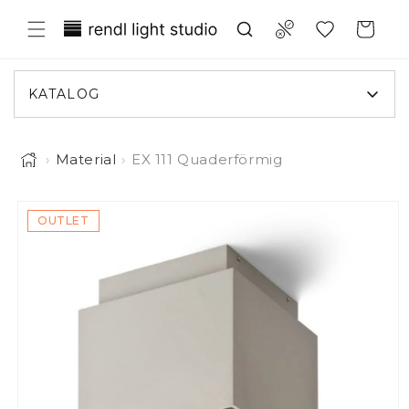
irekt zum Inhalt
Translation missing: de.general.wish
Compare
Warenkorb
KATALOG
›
Material
›
EX 111 Quaderförmig
tinformationen springen
OUTLET