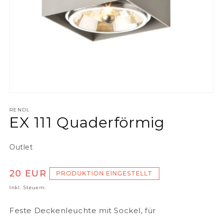
Medien 1 in Modal öffnen
RENDL
EX 111 Quaderförmig
Outlet
Normaler Preis
20 EUR
PRODUKTION EINGESTELLT
Inkl. Steuern.
Feste Deckenleuchte mit Sockel, für