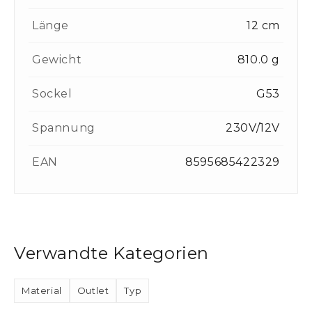
Länge
12 cm
Gewicht
810.0 g
Sockel
G53
Spannung
230V/12V
EAN
8595685422329
Verwandte Kategorien
Material
Outlet
Typ