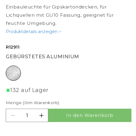
Einbauleuchte für Gipskartondecken, für
Lichquellen mit GU10 Fassung, geeignet für
feuchte Umgebung.
Produktdetails anzeigen
R12911
GEBÜRSTETES ALUMINIUM
gebürstetes Aluminium
132 auf Lager
Menge (
0
im Warenkorb)
In den Warenkorb
Menge für MAJESTIC verringern
Menge für MAJESTIC erhöhen