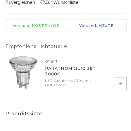
Vergleichen
Zur Wunschliste
Versand: KOSTENLOS
Versand: HEUTE
Empfohlene Lichtquelle
G11841
PARATHOM GU10 36°
3000K
LED Glühbirne 230V mit
GU10 Sockel.
In d
Produktskizze