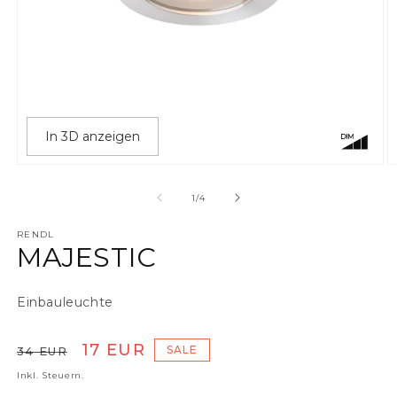
In 3D anzeigen
Medien 1 in Modal öffnen
M
von
1
/
4
RENDL
MAJESTIC
Einbauleuchte
Normaler Preis
Verkaufspreis
17 EUR
SALE
34 EUR
Inkl. Steuern.