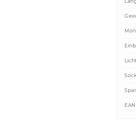
Län
Gew
Mon
Einb
Lich
Soc
Spa
EAN