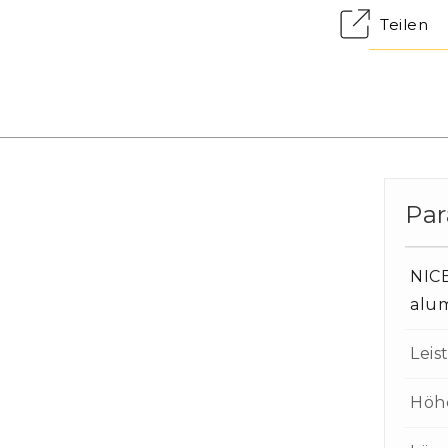
Teilen
Pa
NIC
alu
Leis
Höh