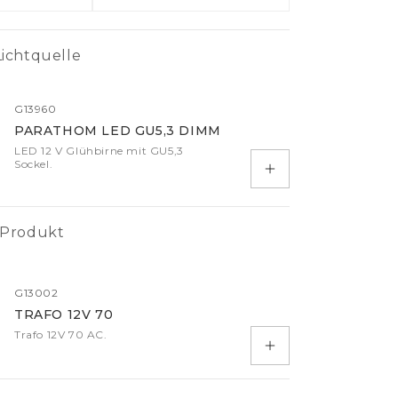
Zubehör
Treiber
ichtquelle
IP-Klemmen
Kabel
G13960
Controller
PARATHOM LED GU5,3 DIMM
LED 12 V Glühbirne mit GU5,3
Sensoren
Sockel.
In den Warenkorb
mehr
 Produkt
G13002
TRAFO 12V 70
Trafo 12V 70 AC.
In den Warenkorb