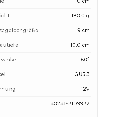
ge
10 cm
icht
180.0 g
tagelochgröße
9 cm
autiefe
10.0 cm
twinkel
60°
kel
GU5,3
nnung
12V
4024163109932