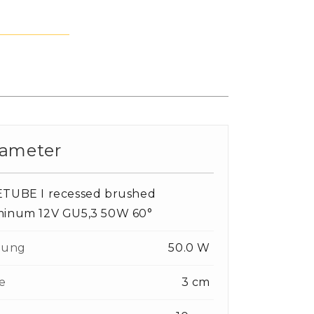
rameter
ETUBE I recessed brushed
minum 12V GU5,3 50W 60°
tung
50.0 W
e
3 cm