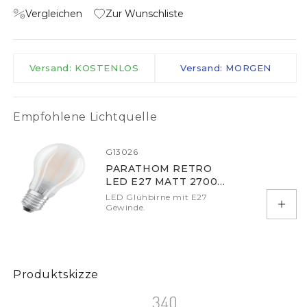
Vergleichen
Zur Wunschliste
Versand: KOSTENLOS
Versand: MORGEN
Empfohlene Lichtquelle
G13026
PARATHOM RETRO
LED E27 MATT 2700K
DIMM
LED Glühbirne mit E27
Gewinde.
In d
Produktskizze