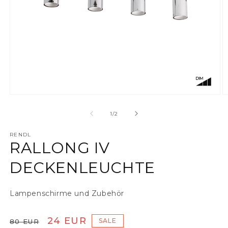
Medien 1 in Modal öffnen
M
von
1
/
2
RENDL
RALLONG IV
DECKENLEUCHTE
Lampenschirme und Zubehör
Normaler Preis
Verkaufspreis
24 EUR
SALE
80 EUR