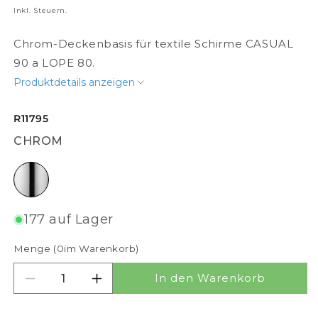
Inkl. Steuern.
Chrom-Deckenbasis für textile Schirme CASUAL
90 a LOPE 80.
Produktdetails anzeigen
R11795
CHROM
Chrom
177 auf Lager
Menge (
0
im Warenkorb)
In den Warenkorb
Menge für RALLONG IV DECKENLEUCHTE verrin
Menge für RALLONG IV DECKENLEU