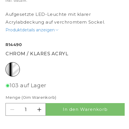
Inkl. Steuern.
Aufgesetzte LED-Leuchte mit klarer
Acrylabdeckung auf verchromtem Sockel.
Produktdetails anzeigen
R14490
CHROM / KLARES ACRYL
Chrom / klares Acryl
103 auf Lager
Menge (
0
im Warenkorb)
In den Warenkorb
Menge für RIVIER LED 89 18W verringern
Menge für RIVIER LED 89 18W erhöh