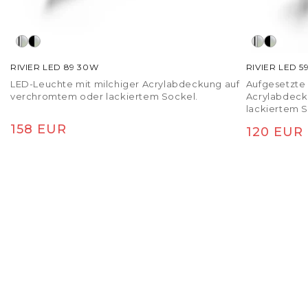
RIVIER LED 89 30W
RIVIER LED 5
LED-Leuchte mit milchiger Acrylabdeckung auf
Aufgesetzte 
verchromtem oder lackiertem Sockel.
Acrylabdeck
lackiertem S
Normaler Preis
158 EUR
Normaler
120 EUR