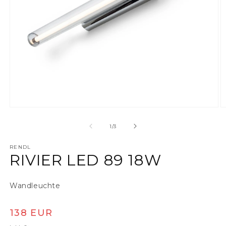
Medien 1 in Modal öffnen
M
von
1
/
3
RENDL
RIVIER LED 89 18W
Wandleuchte
Normaler Preis
138 EUR