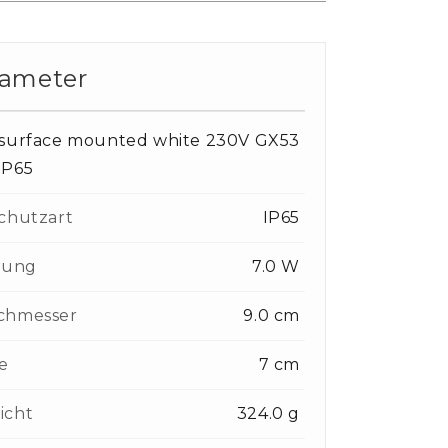
rameter
 surface mounted white 230V GX53
IP65
chutzart
IP65
tung
7.0 W
chmesser
9.0 cm
e
7 cm
icht
324.0 g