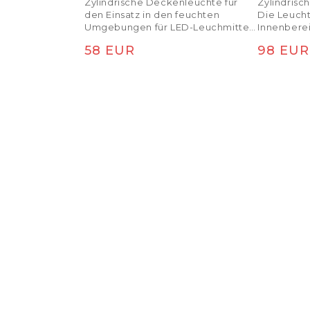
Zylindrische Deckenleuchte für
Zylindris
den Einsatz in den feuchten
Die Leucht
Umgebungen für LED-Leuchmittel
Innenbere
mit der E27.
Normaler Preis
Normal
58 EUR
98 EUR