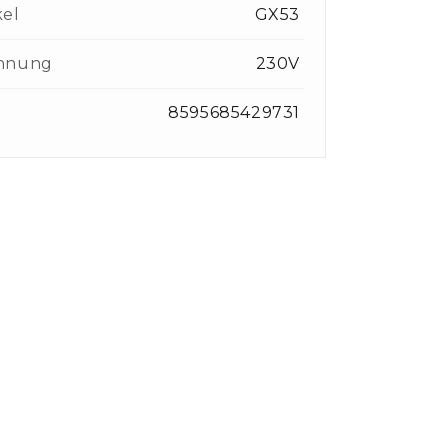
kel
GX53
nnung
230V
8595685429731