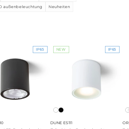
D außenbeleuchtung
Neuheiten
IP65
NEW
IP65
10
DUNE ES111
OR