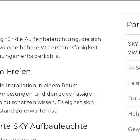
Pa
g für die Außenbeleuchtung, die sich
SKY
 wo eine höhere Widerstandsfähigkeit
7W 
ngen erforderlich ist.
IP-S
m Freien
Leis
die Installation in einem Raum
Abmessungen und den zuverlässigen
Dur
n zu schätzen wissen. Es eignet sich
tand zu erwarten ist.
Höh
te SKY Aufbauleuchte
Gew
e Umgebungen.