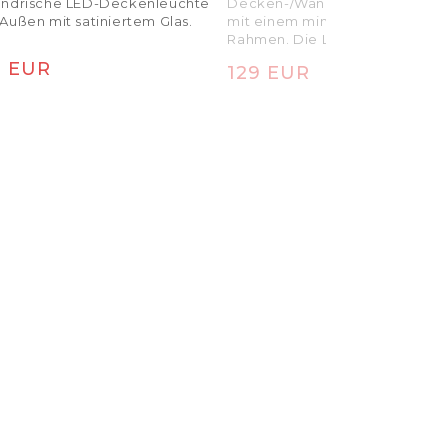
lindrische LED-Deckenleuchte
Decken-/Wand-LED-Außenleu
 Außen mit satiniertem Glas.
mit einem minimalistischen
Rahmen. Die Leuchte enthält e
eingebauten Schalter zur
rmaler Preis
8 EUR
Normaler Preis
129 EUR
Änderung der Lichtfarbtemper
(3000K, 4000K, 5700K).