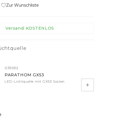
IP-Klemmen
Zur Wunschliste
Kabel
Controller
Versand: KOSTENLOS
Sensoren
mehr
ichtquelle
G13032
PARATHOM GX53
LED-Lichtquelle mit GX53 Sockel.
In den Warenkorb
e