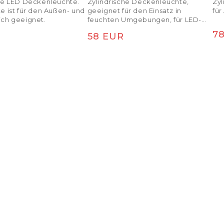
che LED Deckenleuchte.
Zylindrische Deckenleuchte,
Zy
e ist für den Außen- und
geeignet für den Einsatz in
für
ich geeignet.
feuchten Umgebungen, für LED-
Leuchtmittel mit GU10-Fassung bis
No
7
er Preis
Normaler Preis
58 EUR
zu einem maximalen Durchmesser
von 111 mm.