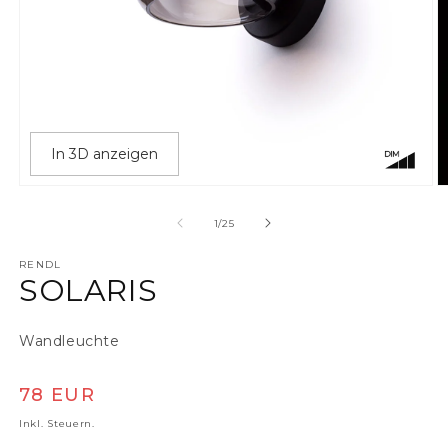
In 3D anzeigen
Medien 1 in Modal öffnen
M
von
1
/
25
RENDL
SOLARIS
Wandleuchte
Normaler Preis
78 EUR
Inkl. Steuern.